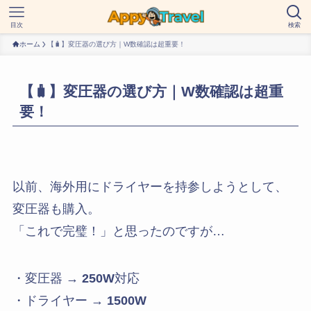
目次
検索
ホーム
【🧳】変圧器の選び方｜W数確認は超重要！
【🧳】変圧器の選び方｜W数確認は超重
要！
以前、海外用にドライヤーを持参しようとして、
変圧器も購入。
「これで完璧！」と思ったのですが…
・変圧器 →
250W
対応
・ドライヤー →
1500W