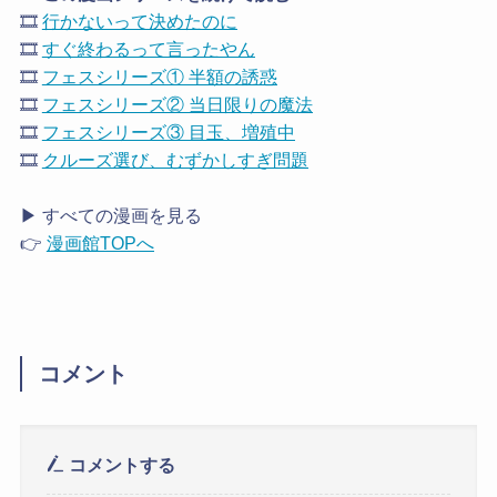
🎞️
行かないって決めたのに
🎞️
すぐ終わるって言ったやん
🎞️
フェスシリーズ① 半額の誘惑
🎞️
フェスシリーズ② 当日限りの魔法
🎞️
フェスシリーズ③ 目玉、増殖中
🎞️
クルーズ選び、むずかしすぎ問題
▶ すべての漫画を見る
👉
漫画館TOPへ
コメント
コメントする