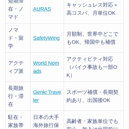
短期滞
キャッシュレス対応＋
在・ノ
AURAS
高コスパ、月単位OK
マド
ノマ
月額制、世界中どこで
ド・留
SafetyWing
もOK、帰国中も補償
学
アクティビティ対応
アクテ
World Nom
（バイク事故も一部O
ィブ派
ads
K）
長期旅
Genki Trave
スポーツ補償・長期契
行・滞
ler
約あり、出国後OK
在
駐在・
日本の大手
高齢者・家族単位でも
家族帯
海外旅行保