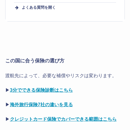
よくある質問を開く
海外旅行保険｜ベトナム
ベトナムにビザなしで何日間
a
滞在できますか？
ノマドや駐在で滞在する場
a
合、どの保険がいい？
ベトナムの医療費はどれくら
a
この国に合う保険の選び方
いかかるの？
渡航先によって、必要な補償やリスクは変わります。
クレジットカード付帯の海外
a
保険で足りますか？
▶
3分でできる保険診断はこちら
現地でキャッシュレス診療を
a
受けるには？
▶
海外旅行保険7社の違いを見る
▶
クレジットカード保険でカバーできる範囲はこちら