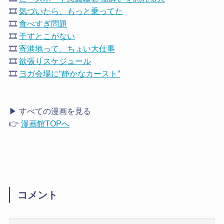
🎞️
気づいたら、もっと乗ってた
🎞️
食べすぎ問題
🎞️
干すとこがない
🎞️
寄港地って、ちょい大仕事
🎞️
欲張りスケジュール
🎞️
ヨガ会場に“静かなカースト”
▶ すべての漫画を見る
👉
漫画館TOPへ
コメント